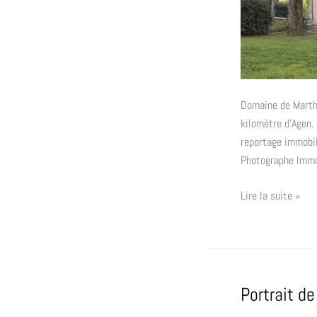
Domaine de Marth
kilomètre d’Agen. 
reportage immobi
Photographe Immo
Lire la suite »
Portrait d
Portrait
de