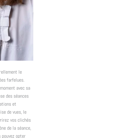
rellement le
ées farfelues.
n moment avec sa
pose des séances
ations et
ise de vues, le
rirez vos clichés
ène de la séance,
s pouvez opter