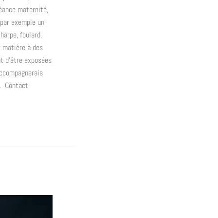
séance maternité,
 par exemple un
harpe, foulard,
r matière à des
t d’être exposées
 accompagnerais
s. Contact