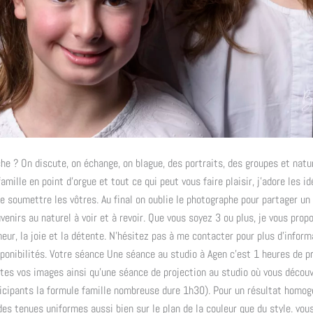
 ? On discute, on échange, on blague, des portraits, des groupes et natu
famille en point d’orgue et tout ce qui peut vous faire plaisir, j’adore les id
e soumettre les vôtres. Au final on oublie le photographe pour partager u
venirs au naturel à voir et à revoir. Que vous soyez 3 ou plus, je vous pro
eur, la joie et la détente. N’hésitez pas à me contacter pour plus d’inform
ponibilités. Votre séance Une séance au studio à Agen c’est 1 heures de pr
tes vos images ainsi qu’une séance de projection au studio où vous découv
ticipants la formule famille nombreuse dure 1h30). Pour un résultat homog
des tenues uniformes aussi bien sur le plan de la couleur que du style. vou