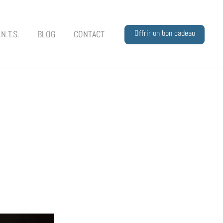
Offrir un bon cadeau
.N.T.S.
BLOG
CONTACT