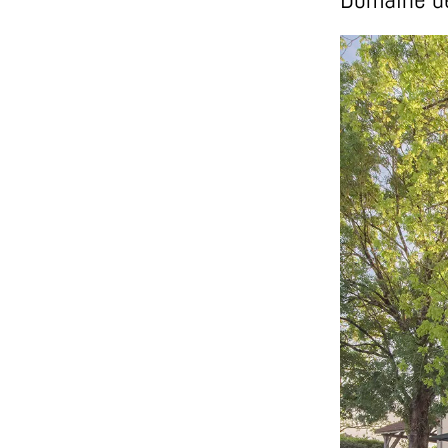
de
Marthès