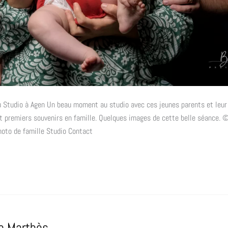
 Studio à Agen Un beau moment au studio avec ces jeunes parents et leur
t premiers souvenirs en famille. Quelques images de cette belle séance.
oto de famille Studio Contact
e Marthès