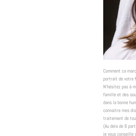
Comment ca marche
portrait de votre 
N’hésitez pas à m
famille et des sou
dans la bonne hum
connaitre mes dis
traitement de tou
(Au dela de 6 par
je vous conseille 