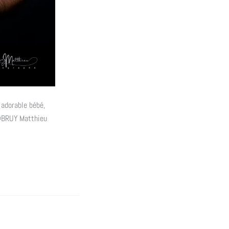
 adorable bébé,
 ©BRUY Matthieu