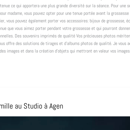
tenue ce qui apportera une plus grande diversité sur la séance. Pour une 
e pour madame, vous pouvez opter pour une tenue portée avant la grossesse
ier, vous pouvez également porter vos accessoires: bijoux de grossesse, éc
nue que vous aimez porter pendant votre grossesse et qui pourront donne
nnelles. Des souvenirs imprimés de qualité Vos précieuses photos mériten
ous offre des solutions de tirages et d’albums photos de qualité. Je vous
 des images et dans la création d’objets qui mettront en valeur vos image
ille au Studio à Agen