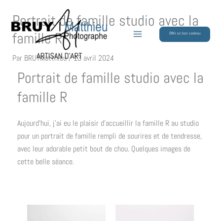
Aller
Portrait de famille studio avec la
au
contenu
famille R
Offrir un bon cadeau
Par
BRUYMatthieu
/
13 avril 2024
Portrait de famille studio avec la
famille R
Aujourd’hui, j’ai eu le plaisir d’accueillir la famille R au studio
pour un portrait de famille rempli de sourires et de tendresse,
avec leur adorable petit bout de chou. Quelques images de
cette belle séance.