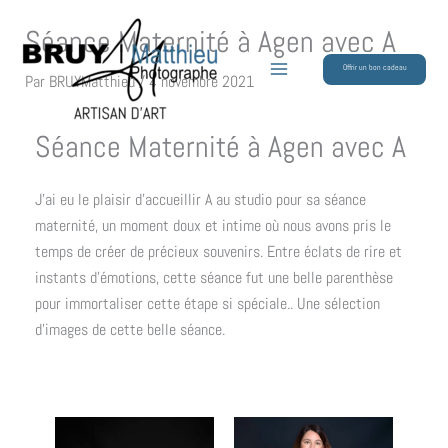
Aller
Séance Maternité à Agen avec A
au
contenu
Offrir un bon cadeau
Par
BRUYMatthieu
/
4 novembre 2021
Séance Maternité à Agen avec A
J’ai eu le plaisir d’accueillir A au studio pour sa séance
maternité, un moment doux et intime où nous avons pris le
temps de créer de précieux souvenirs. Entre éclats de rire et
instants d’émotions, cette séance fut une belle parenthèse
pour immortaliser cette étape si spéciale.. Une sélection
d’images de cette belle séance.