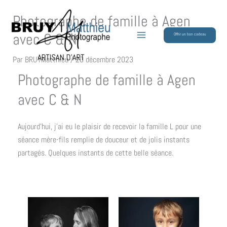
Aller
Photographe de famille à Agen
au
contenu
avec C & N
Offrir un bon cadeau
Par
BRUYMatthieu
/
20 décembre 2023
Photographe de famille à Agen
avec C & N
Aujourd’hui, j’ai eu le plaisir de recevoir la famille L pour une
séance mère-fils remplie de douceur et de jolis instants
partagés. Quelques instants de cette belle séance.