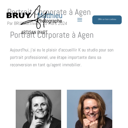
Aller
Portrait Corporate à Agen
au
contenu
Offrir un bon cadeau
Par
BRUYMatthieu
/
25 mars 2024
Portrait Corporate à Agen
Aujourd’hui, j’ai eu le plaisir d’accueillir K au studio pour son
portrait professionnel, une étape importante dans sa
reconversion en tant qu’agent immobilier.