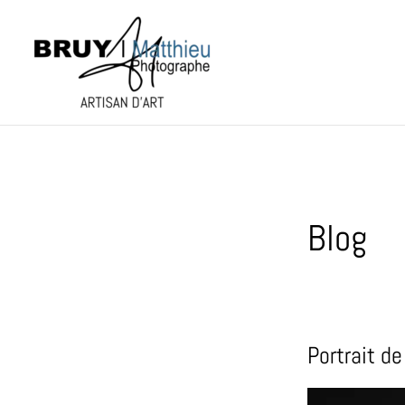
Aller
au
contenu
Blog
Portrait de
Portrait
de
famille