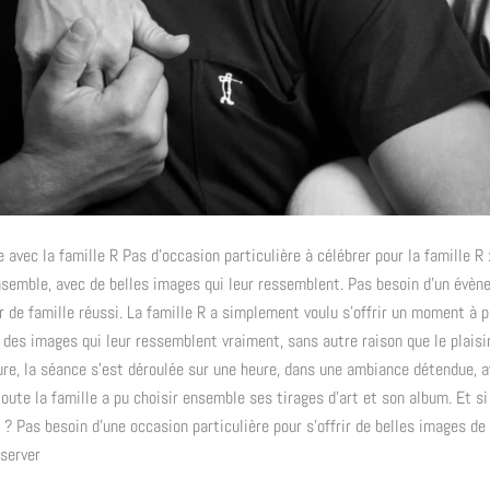
e avec la famille R Pas d’occasion particulière à célébrer pour la famille R :
 ensemble, avec de belles images qui leur ressemblent. Pas besoin d’un évè
r de famille réussi. La famille R a simplement voulu s’offrir un moment à p
 des images qui leur ressemblent vraiment, sans autre raison que le plaisir
ure, la séance s’est déroulée sur une heure, dans une ambiance détendue, 
oute la famille a pu choisir ensemble ses tirages d’art et son album. Et si
i ? Pas besoin d’une occasion particulière pour s’offrir de belles images de
éserver