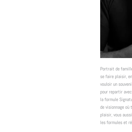
Portrait de famill
se faire plaisir,
vouloir un souveni
pour repartir avec
la formule Signat
de visionnage où t
plaisir, vous auss
les formules et r