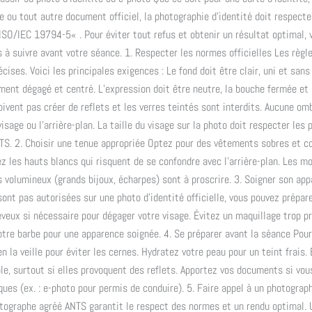
e ou tout autre document officiel, la photographie d’identité doit respect
ISO/IEC 19794-5« . Pour éviter tout refus et obtenir un résultat optimal, 
s à suivre avant votre séance. 1. Respecter les normes officielles Les règl
écises. Voici les principales exigences : Le fond doit être clair, uni et san
ement dégagé et centré. L’expression doit être neutre, la bouche fermée et 
ivent pas créer de reflets et les verres teintés sont interdits. Aucune om
visage ou l’arrière-plan. La taille du visage sur la photo doit respecter les 
TS. 2. Choisir une tenue appropriée Optez pour des vêtements sobres et c
tez les hauts blancs qui risquent de se confondre avec l’arrière-plan. Les m
s volumineux (grands bijoux, écharpes) sont à proscrire. 3. Soigner son a
sont pas autorisées sur une photo d’identité officielle, vous pouvez prépar
eveux si nécessaire pour dégager votre visage. Évitez un maquillage trop p
otre barbe pour une apparence soignée. 4. Se préparer avant la séance Pou
n la veille pour éviter les cernes. Hydratez votre peau pour un teint frais. 
ble, surtout si elles provoquent des reflets. Apportez vos documents si vou
ques (ex. : e-photo pour permis de conduire). 5. Faire appel à un photograp
tographe agréé ANTS garantit le respect des normes et un rendu optimal. 