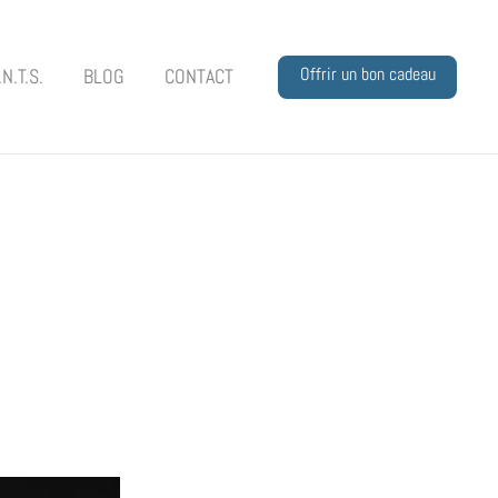
Offrir un bon cadeau
.N.T.S.
BLOG
CONTACT