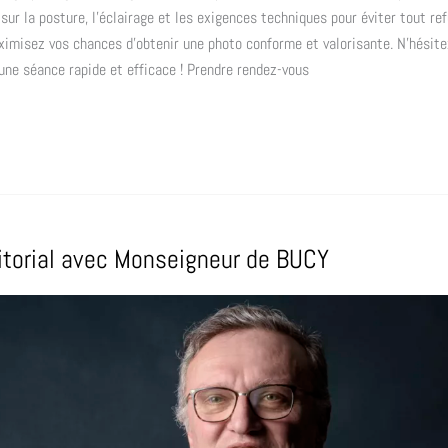
sur la posture, l’éclairage et les exigences techniques pour éviter tout re
ximisez vos chances d’obtenir une photo conforme et valorisante. N’hésite
une séance rapide et efficace ! Prendre rendez-vous
ditorial avec Monseigneur de BUCY