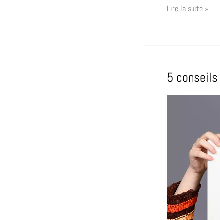
Lire la suite »
5 conseils
5
conseils
pour
réussir
sa
photo
d’identité
ou
e-
photo