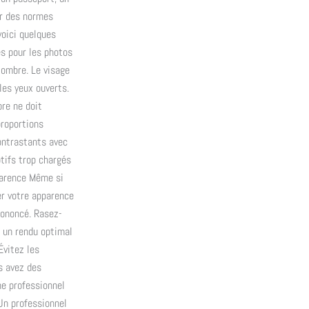
er des normes
voici quelques
es pour les photos
s ombre. Le visage
les yeux ouverts.
bre ne doit
proportions
ontrastants avec
otifs trop chargés
pparence Même si
er votre apparence
rononcé. Rasez-
r un rendu optimal
Évitez les
s avez des
he professionnel
Un professionnel