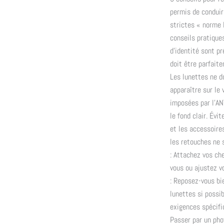
permis de conduir
strictes « norme 
conseils pratique
d’identité sont pr
doit être parfait
Les lunettes ne do
apparaître sur le 
imposées par l’AN
le fond clair. Évi
et les accessoire
les retouches ne 
: Attachez vos ch
vous ou ajustez v
: Reposez-vous bie
lunettes si possi
exigences spécifi
Passer par un pho