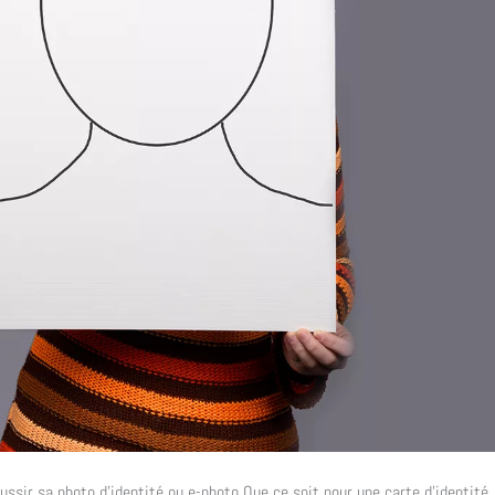
ussir sa photo d’identité ou e-photo Que ce soit pour une carte d’identité,